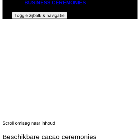
BUSINESS CEREMONIES
Toggle zijbalk & navigatie
MEXICAANSE CACAO
CEREMONIES
Een Mexicaanse Cacao Ceremonie is een diepgaand,
magisch en eeuwenoud ritueel om je kracht, energie,
innerlijke wijsheid en de verbinding met jezelf en
anderen te vergroten. Bij ons kun je op een
laagdrempelige manier meedoen met één van de
ceremonies om te ervaren wat het jou brengt.
Boek hier!
Scroll omlaag naar inhoud
Beschikbare cacao ceremonies